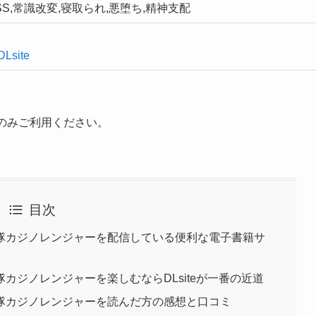
SS,常識改変,寝取られ,悪堕ち,精神支配
site
のみご利用ください。
目次
打戦隊カジノレンジャーを配信している便利な電子書籍サ
戦隊カジノレンジャーを楽しむならDLsiteが一番の近道
打戦隊カジノレンジャーを読んだ方の感想と口コミ