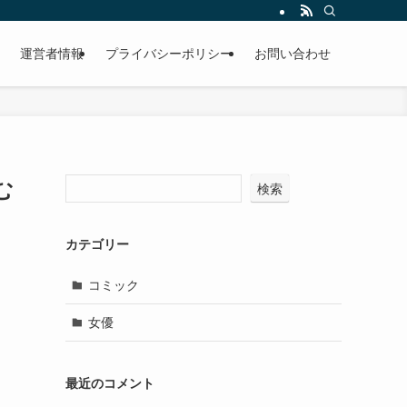
運営者情報
プライバシーポリシー
お問い合わせ
む
検索
カテゴリー
コミック
女優
最近のコメント