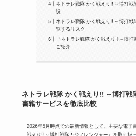
ネトラレ戦隊 かく戦えり!! ～博
説
ネトラレ戦隊 かく戦えり!! ～博打戦
覧するリスク
『ネトラレ戦隊 かく戦えり!! ～
ご紹介
ネトラレ戦隊 かく戦えり!! ～博
書籍サービスを徹底比較
2026年5月時点での最新情報として、主要な電
戦えり!! ～博打戦隊カジノレンジャー』を取り