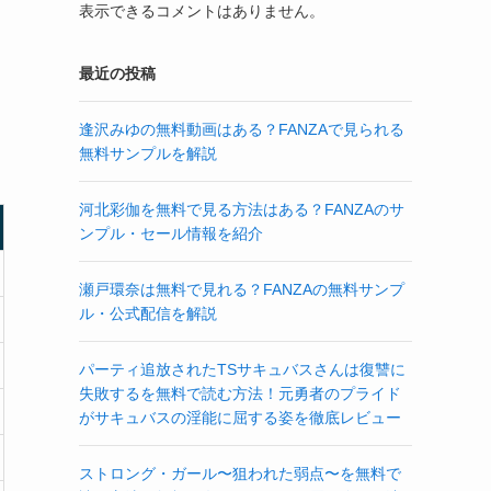
表示できるコメントはありません。
最近の投稿
逢沢みゆの無料動画はある？FANZAで見られる
無料サンプルを解説
河北彩伽を無料で見る方法はある？FANZAのサ
ンプル・セール情報を紹介
瀬戸環奈は無料で見れる？FANZAの無料サンプ
ル・公式配信を解説
パーティ追放されたTSサキュバスさんは復讐に
失敗するを無料で読む方法！元勇者のプライド
がサキュバスの淫能に屈する姿を徹底レビュー
ストロング・ガール〜狙われた弱点〜を無料で